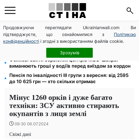
Продовжуючи переглядати Ukrainianwall.com Ви
Тариф 2,64 грн за кіловат з 1 жовтня: власники
підтверджуєте, що ознайомилися з
Політикою
електроопалення платитимуть на 39% менше
конфіденційності
і згодні з використанням файлів cookie.
4 склади Fozzy Group знищила рф: Сільпо
попередило про затримки — полиці порожніють
Зрозумів
Фейкові сайти сервісних центрів МВС: шахраї
виманюють гроші у водіїв перед виїздом за кордон
Пенсія по інвалідності III групи з вересня: від 2595
до 10 625 грн — хто скільки отримає
Мінус 1260 орків і дуже багато
техніки: ЗСУ активно стирають
окупантів з лиця землі
09:30 06.07.2024
Свіжі дані