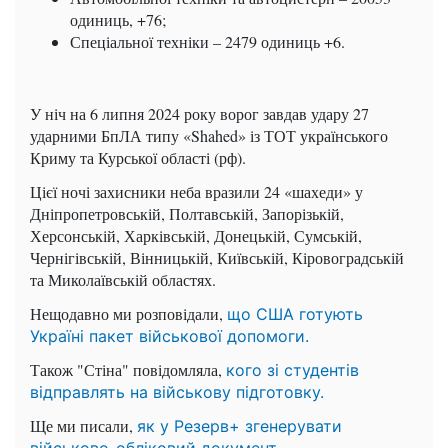
одиниць, +76;
Спеціальної техніки – 2479 одиниць +6.
У ніч на 6 липня 2024 року ворог завдав удару 27
ударними БпЛА типу «Shahed» із ТОТ українського
Криму та Курської області (рф).
Цієї ночі захисники неба вразили 24 «шахеди» у
Дніпропетровській, Полтавській, Запорізькій,
Херсонській, Харківській, Донецькій, Сумській,
Чернігівській, Вінницькій, Київській, Кіровоградській
та Миколаївській областях.
Нещодавно ми розповідали,
що США готують
Україні пакет військової допомоги.
Також "Стіна" повідомляла,
кого зі студентів
відправлять на військову підготовку.
Ще ми писали,
як у Резерв+ згенерувати
військово-обліковий документ.