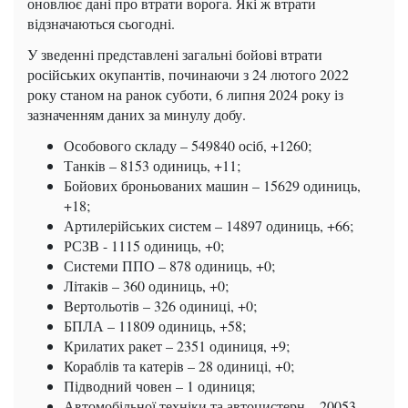
оновлює дані про втрати ворога. Які ж втрати
відзначаються сьогодні.
У зведенні представлені загальні бойові втрати
російських окупантів, починаючи з 24 лютого 2022
року станом на ранок суботи, 6 липня 2024 року із
зазначенням даних за минулу добу.
Особового складу – 549840 осіб, +1260;
Танків – 8153 одиниць, +11;
Бойових броньованих машин – 15629 одиниць,
+18;
Артилерійських систем – 14897 одиниць, +66;
РСЗВ - 1115 одиниць, +0;
Системи ППО – 878 одиниць, +0;
Літаків – 360 одиниць, +0;
Вертольотів – 326 одиниці, +0;
БПЛА – 11809 одиниць, +58;
Крилатих ракет – 2351 одиниця, +9;
Кораблів та катерів – 28 одиниці, +0;
Підводний човен – 1 одиниця;
Автомобільної техніки та автоцистерн – 20053